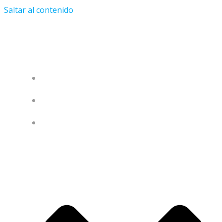
Saltar al contenido
Transatlancirque
INICIO
TRAYECTORIA
PROYECTOS