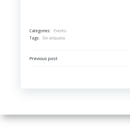
Categories:
Evento
Tags:
Sin etiqueta
Navegación
Previous post
por
las
entradas